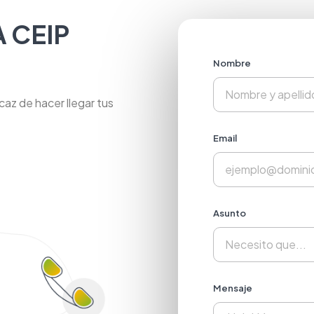
A CEIP
Nombre
caz de hacer llegar tus
Email
Asunto
Mensaje